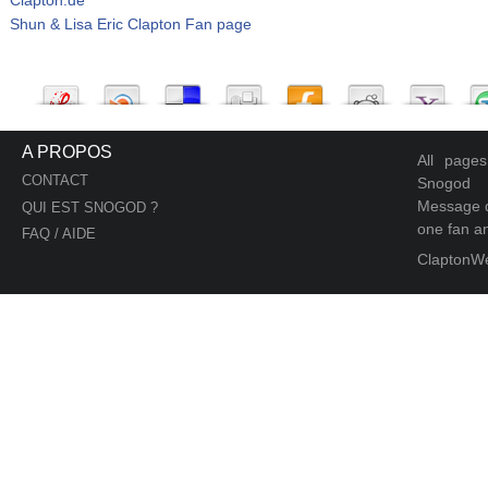
Shun & Lisa Eric Clapton Fan page
A PROPOS
All page
CONTACT
Snogod
Message d
QUI EST SNOGOD ?
one fan an
FAQ / AIDE
ClaptonW