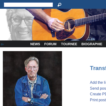
NEWS
FORUM
TOURNEE
BIOGRAPHIE
Transf
Add the l
Send post
Create P
Print post