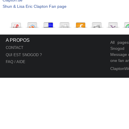
Shun & Lisa Eric Clapton Fan page
A PROPOS
All page
CONTACT
Snogod
Message d
QUI EST SNOGOD ?
one fan an
FAQ / AIDE
ClaptonW