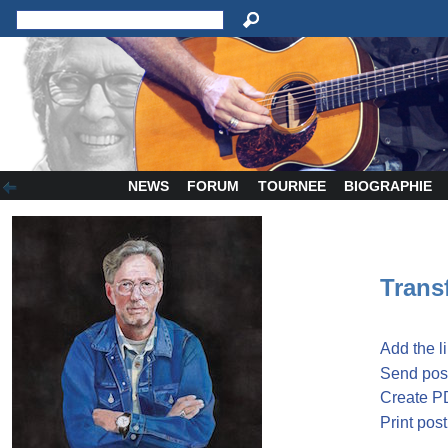
NEWS
FORUM
TOURNEE
BIOGRAPHIE
Transf
Add the l
Send post
Create P
Print post