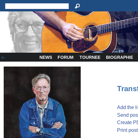
NEWS
FORUM
TOURNEE
BIOGRAPHIE
Transf
Add the l
Send post
Create P
Print post