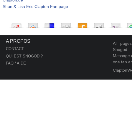
Shun & Lisa Eric Clapton Fan page
A PROPOS
All page
CONTACT
Snogod
Message d
QUI EST SNOGOD ?
one fan an
FAQ / AIDE
ClaptonW