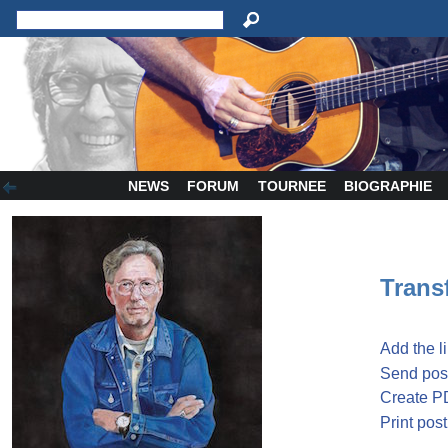
NEWS
FORUM
TOURNEE
BIOGRAPHIE
Transf
Add the l
Send post
Create P
Print post