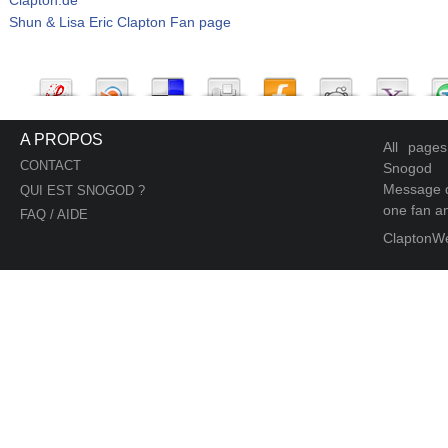
Shun & Lisa Eric Clapton Fan page
A PROPOS
All page
CONTACT
Snogod
Message d
QUI EST SNOGOD ?
one fan an
FAQ / AIDE
ClaptonW