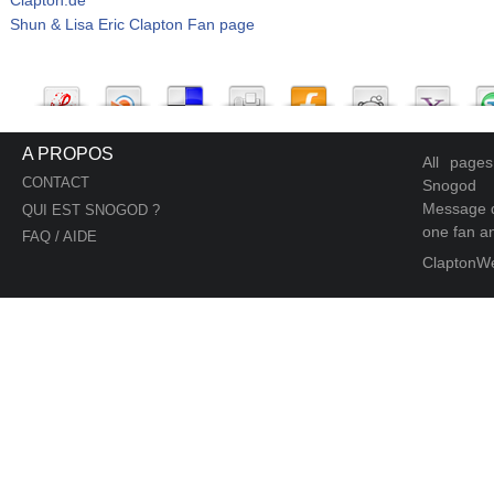
Shun & Lisa Eric Clapton Fan page
A PROPOS
All page
CONTACT
Snogod
Message d
QUI EST SNOGOD ?
one fan an
FAQ / AIDE
ClaptonW