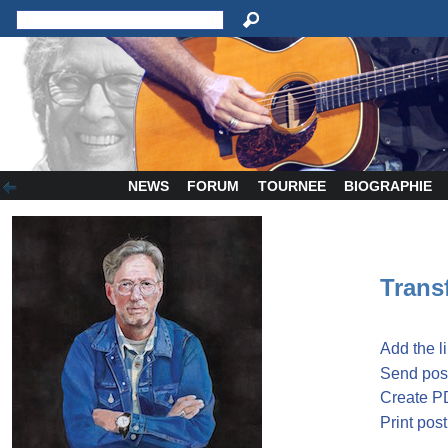
NEWS
FORUM
TOURNEE
BIOGRAPHIE
Transf
Add the l
Send post
Create P
Print post