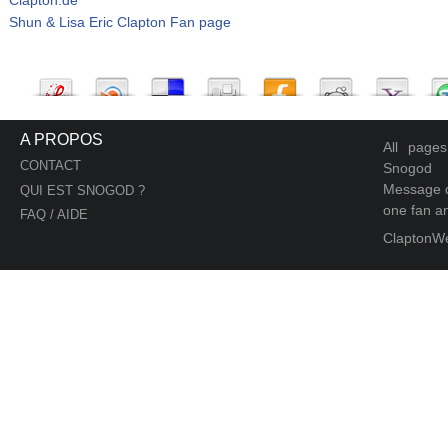
Shun & Lisa Eric Clapton Fan page
A PROPOS
All page
CONTACT
Snogod
Message d
QUI EST SNOGOD ?
one fan an
FAQ / AIDE
ClaptonW