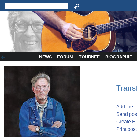
NEWS
FORUM
TOURNEE
BIOGRAPHIE
Transf
Add the l
Send post
Create P
Print post