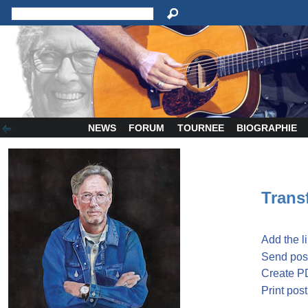
NEWS
FORUM
TOURNEE
BIOGRAPHIE
Transf
Add the l
Send post
Create P
Print post