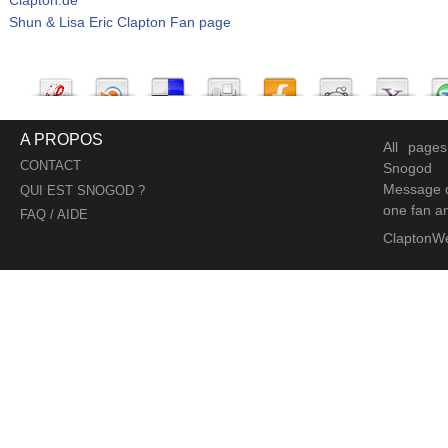
Shun & Lisa Eric Clapton Fan page
A PROPOS
All page
CONTACT
Snogod
Message d
QUI EST SNOGOD ?
one fan an
FAQ / AIDE
ClaptonW