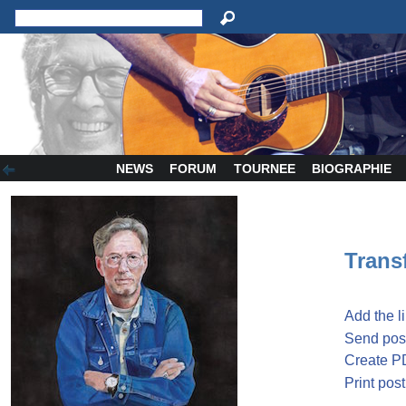
NEWS
FORUM
TOURNEE
BIOGRAPHIE
Transf
Add the l
Send post
Create P
Print post