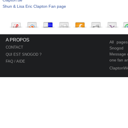
Shun & Lisa Eric Clapton Fan page
A PROPOS
All page
CONTACT
Snogod
Message d
QUI EST SNOGOD ?
one fan an
FAQ / AIDE
ClaptonW