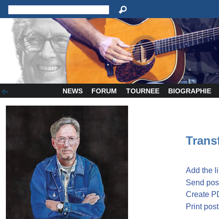
NEWS
FORUM
TOURNEE
BIOGRAPHIE
Transf
Add the l
Send post
Create P
Print post