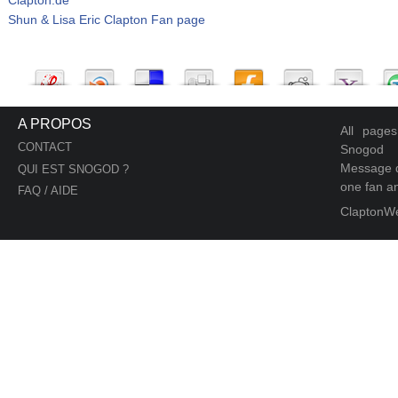
Shun & Lisa Eric Clapton Fan page
A PROPOS
All page
CONTACT
Snogod
Message d
QUI EST SNOGOD ?
one fan an
FAQ / AIDE
ClaptonW