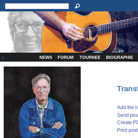
NEWS
FORUM
TOURNEE
BIOGRAPHIE
Transf
Add the l
Send post
Create P
Print post