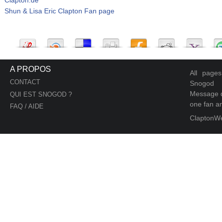
Shun & Lisa Eric Clapton Fan page
A PROPOS
All page
CONTACT
Snogod
Message d
QUI EST SNOGOD ?
one fan an
FAQ / AIDE
ClaptonW