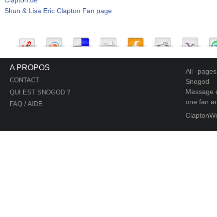
Shun & Lisa Eric Clapton Fan page
A PROPOS
All page
CONTACT
Snogod
Message d
QUI EST SNOGOD ?
one fan an
FAQ / AIDE
ClaptonW