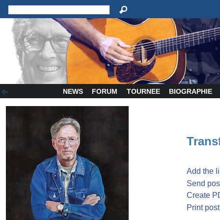
NEWS
FORUM
TOURNEE
BIOGRAPHIE
Transf
Add the l
Send post
Create P
Print post