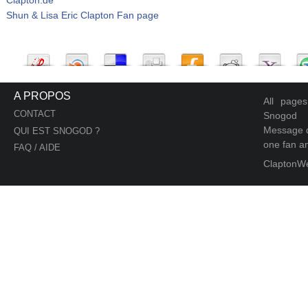
Shun & Lisa Eric Clapton Fan page
A PROPOS
All page
CONTACT
Snogod
Message d
QUI EST SNOGOD ?
one fan an
FAQ / AIDE
ClaptonW