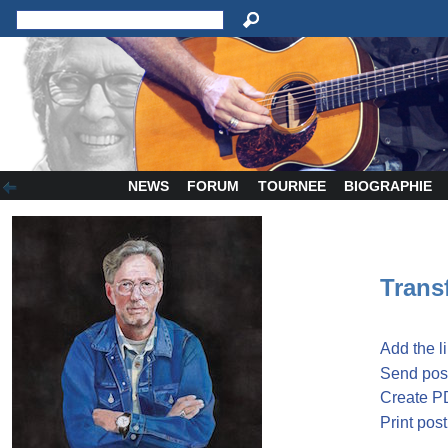
NEWS
FORUM
TOURNEE
BIOGRAPHIE
Transf
Add the l
Send post
Create P
Print post