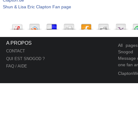
Shun & Lisa Eric Clapton Fan page
A PROPOS
All page
CONTACT
Snogod
Message d
QUI EST SNOGOD ?
one fan an
FAQ / AIDE
ClaptonW