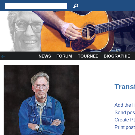
NEWS
FORUM
TOURNEE
BIOGRAPHIE
Transf
Add the l
Send post
Create P
Print post