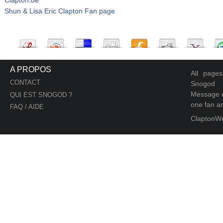
Shun & Lisa Eric Clapton Fan page
A PROPOS
All page
CONTACT
Snogod
Message d
QUI EST SNOGOD ?
one fan an
FAQ / AIDE
ClaptonW