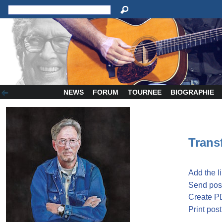
NEWS
FORUM
TOURNEE
BIOGRAPHIE
Transf
Add the l
Send post
Create P
Print post