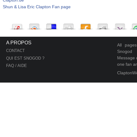
Shun & Lisa Eric Clapton Fan page
A PROPOS
All page
CONTACT
Snogod
Message d
QUI EST SNOGOD ?
one fan an
FAQ / AIDE
ClaptonW