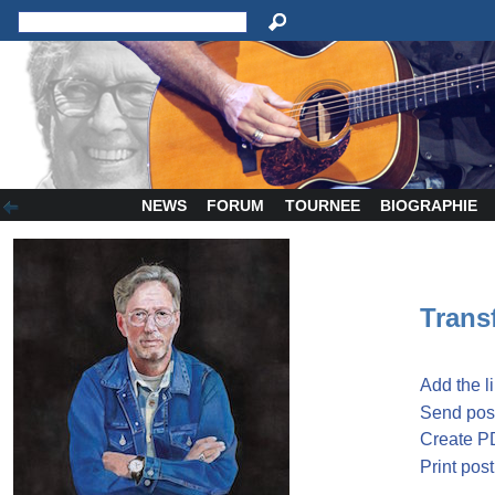
NEWS
FORUM
TOURNEE
BIOGRAPHIE
Transf
Add the l
Send post
Create P
Print post