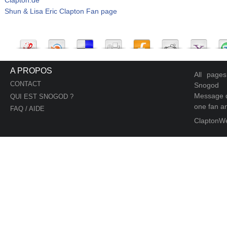
Shun & Lisa Eric Clapton Fan page
A PROPOS
All page
CONTACT
Snogod
Message d
QUI EST SNOGOD ?
one fan an
FAQ / AIDE
ClaptonW