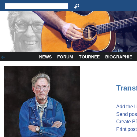
NEWS
FORUM
TOURNEE
BIOGRAPHIE
Transf
Add the l
Send post
Create P
Print post