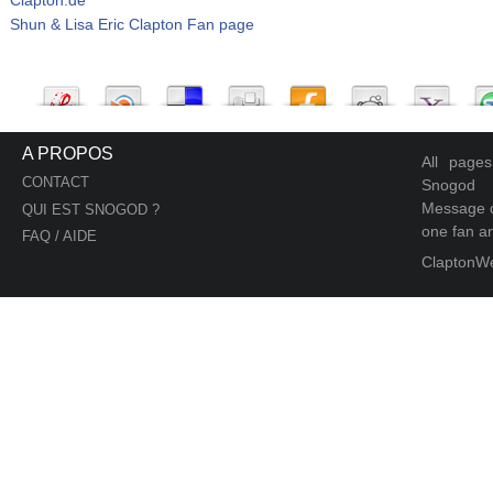
Shun & Lisa Eric Clapton Fan page
A PROPOS
All page
CONTACT
Snogod
Message d
QUI EST SNOGOD ?
one fan an
FAQ / AIDE
ClaptonW