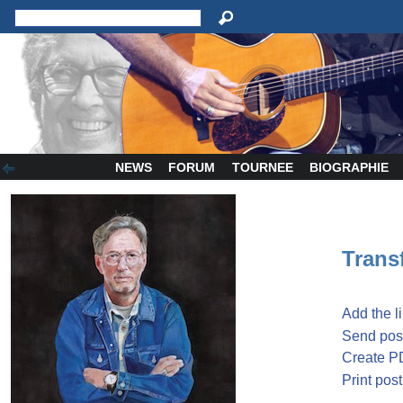
NEWS
FORUM
TOURNEE
BIOGRAPHIE
Transf
Add the l
Send post
Create P
Print post