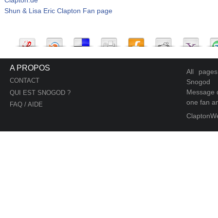
Shun & Lisa Eric Clapton Fan page
A PROPOS
All page
CONTACT
Snogod
Message d
QUI EST SNOGOD ?
one fan an
FAQ / AIDE
ClaptonW