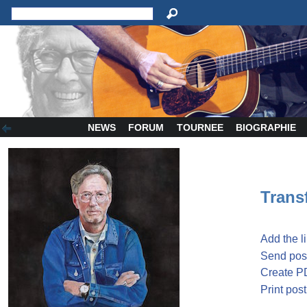
NEWS
FORUM
TOURNEE
BIOGRAPHIE
Transf
Add the l
Send post
Create P
Print post