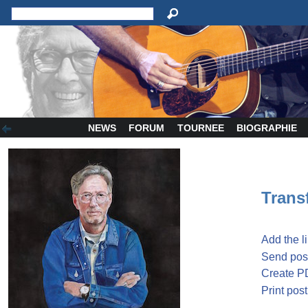
NEWS
FORUM
TOURNEE
BIOGRAPHIE
Transf
Add the l
Send post
Create P
Print post