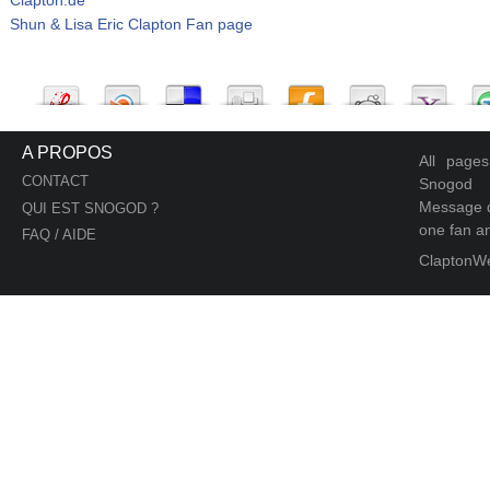
Shun & Lisa Eric Clapton Fan page
A PROPOS
All page
CONTACT
Snogod
Message d
QUI EST SNOGOD ?
one fan an
FAQ / AIDE
ClaptonW