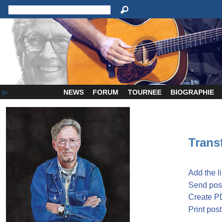
NEWS
FORUM
TOURNEE
BIOGRAPHIE
Transf
Add the l
Send post
Create P
Print post