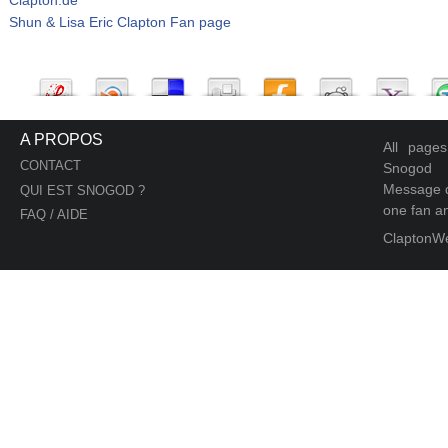
Shun & Lisa Eric Clapton Fan page
A PROPOS
All page
CONTACT
Snogod
Message d
QUI EST SNOGOD ?
one fan an
FAQ / AIDE
ClaptonW