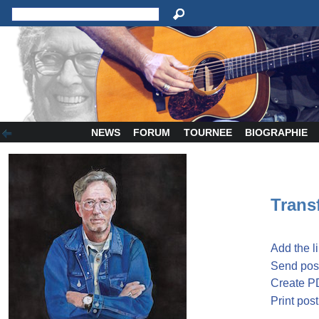
NEWS
FORUM
TOURNEE
BIOGRAPHIE
Transf
Add the l
Send post
Create P
Print post