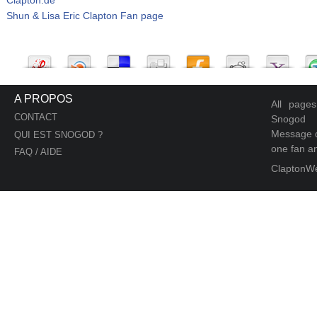
Shun & Lisa Eric Clapton Fan page
A PROPOS
All page
CONTACT
Snogod
Message d
QUI EST SNOGOD ?
one fan an
FAQ / AIDE
ClaptonW