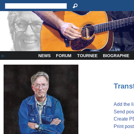
NEWS
FORUM
TOURNEE
BIOGRAPHIE
Transf
Add the l
Send post
Create P
Print post