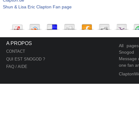
Shun & Lisa Eric Clapton Fan page
A PROPOS
All page
CONTACT
Snogod
Message d
QUI EST SNOGOD ?
one fan an
FAQ / AIDE
ClaptonW