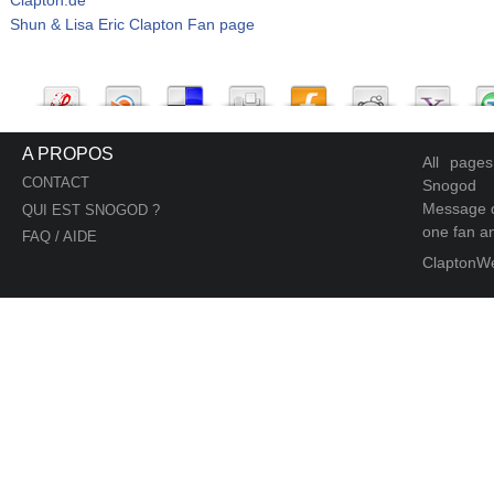
Shun & Lisa Eric Clapton Fan page
A PROPOS
All page
CONTACT
Snogod
Message d
QUI EST SNOGOD ?
one fan an
FAQ / AIDE
ClaptonW