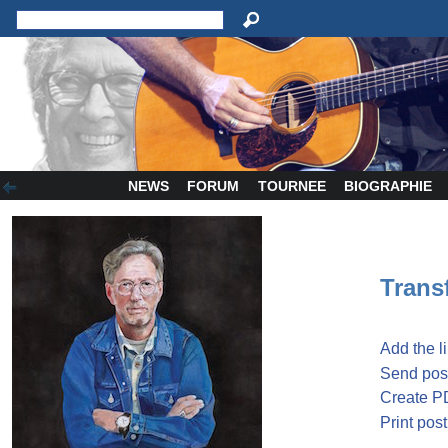
NEWS
FORUM
TOURNEE
BIOGRAPHIE
Transf
Add the l
Send post
Create P
Print post