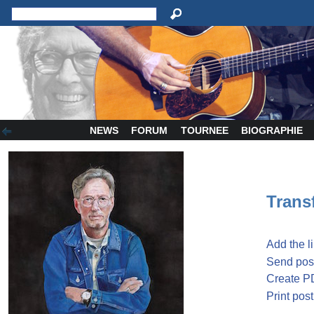
NEWS
FORUM
TOURNEE
BIOGRAPHIE
Transf
Add the l
Send post
Create P
Print post