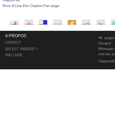
Shun & Lisa Eric Clapton Fan page
A PROPOS
All page
CONTACT
Snogod
Message d
QUI EST SNOGOD ?
one fan an
FAQ / AIDE
ClaptonW