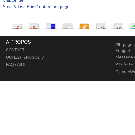
Shun & Lisa Eric Clapton Fan page
A PROPOS
All page
CONTACT
Snogod
Message d
QUI EST SNOGOD ?
one fan an
FAQ / AIDE
ClaptonW