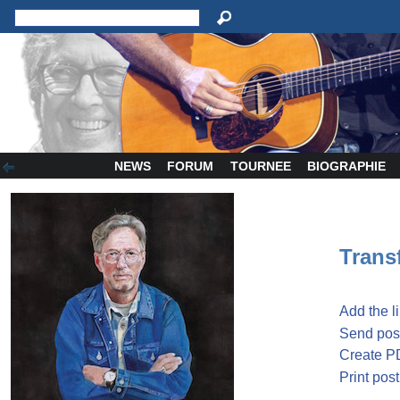
NEWS
FORUM
TOURNEE
BIOGRAPHIE
Transf
Add the l
Send post
Create P
Print post