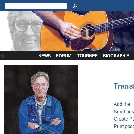
NEWS
FORUM
TOURNEE
BIOGRAPHIE
Transf
Add the l
Send post
Create P
Print post