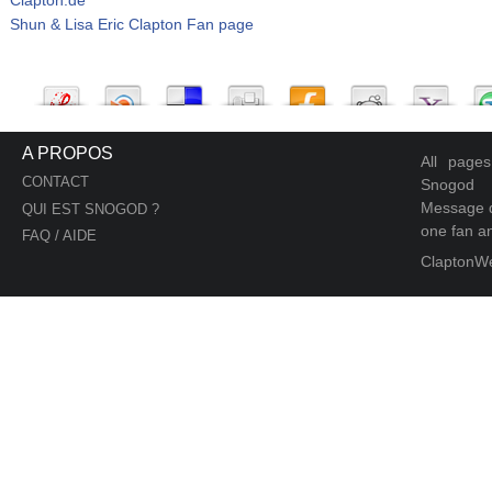
Shun & Lisa Eric Clapton Fan page
A PROPOS
All page
CONTACT
Snogod
Message d
QUI EST SNOGOD ?
one fan an
FAQ / AIDE
ClaptonW