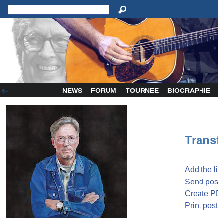
NEWS
FORUM
TOURNEE
BIOGRAPHIE
Transf
Add the l
Send post
Create P
Print post