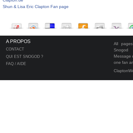
Shun & Lisa Eric Clapton Fan page
A PROPOS
All page
CONTACT
Snogod
Message d
QUI EST SNOGOD ?
one fan an
FAQ / AIDE
ClaptonW