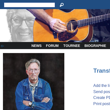
NEWS
FORUM
TOURNEE
BIOGRAPHIE
Transf
Add the l
Send post
Create P
Print post