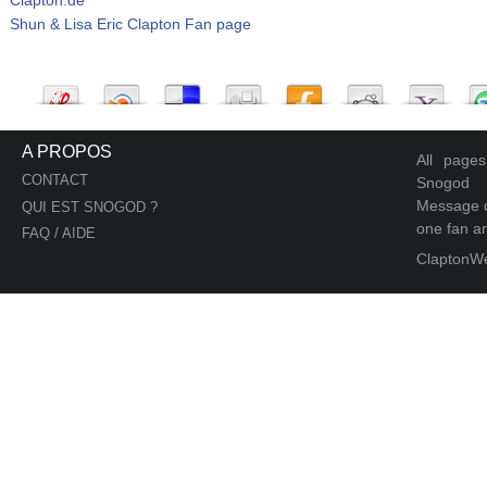
Shun & Lisa Eric Clapton Fan page
A PROPOS
All page
CONTACT
Snogod
Message d
QUI EST SNOGOD ?
one fan an
FAQ / AIDE
ClaptonW