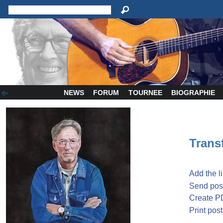
NEWS
FORUM
TOURNEE
BIOGRAPHIE
Transf
Add the l
Send post
Create P
Print post