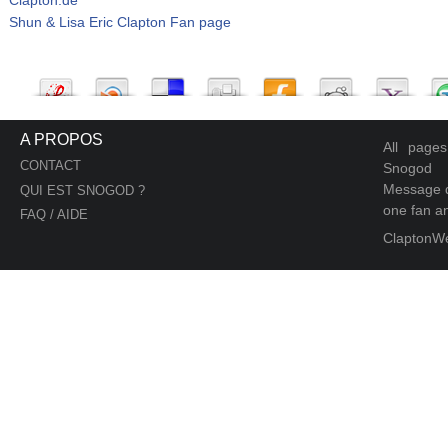
Shun & Lisa Eric Clapton Fan page
A PROPOS
All page
CONTACT
Snogod
Message d
QUI EST SNOGOD ?
one fan an
FAQ / AIDE
ClaptonW