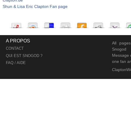
Shun & Lisa Eric Clapton Fan page
A PROPOS
All page
CONTACT
Snogod
Message d
QUI EST SNOGOD ?
one fan an
FAQ / AIDE
ClaptonW