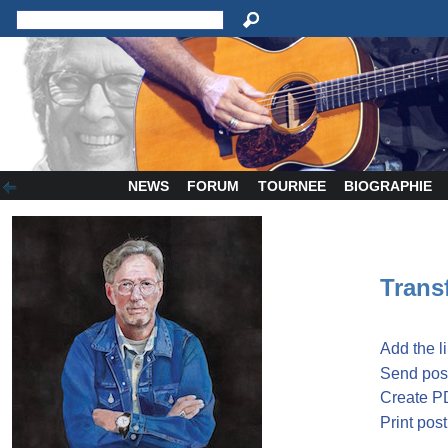
NEWS
FORUM
TOURNEE
BIOGRAPHIE
Transf
Add the l
Send post
Create P
Print post