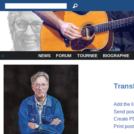
NEWS
FORUM
TOURNEE
BIOGRAPHIE
Transf
Add the l
Send post
Create P
Print post