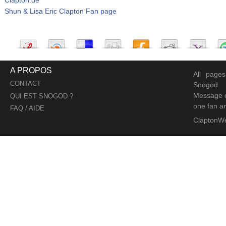
Shun & Lisa Eric Clapton Fan page
A PROPOS
All page
CONTACT
Snogod
Message d
QUI EST SNOGOD ?
one fan an
FAQ / AIDE
ClaptonW