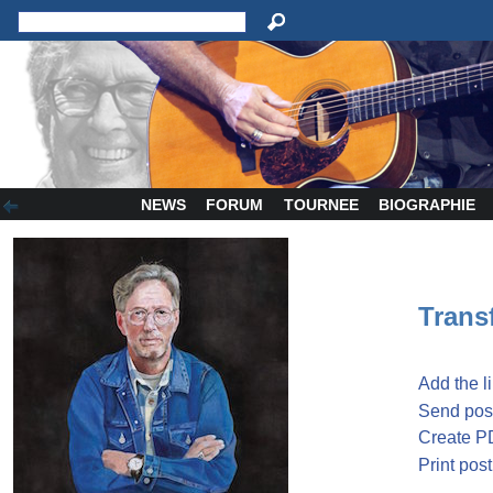
NEWS
FORUM
TOURNEE
BIOGRAPHIE
Transf
Add the l
Send post
Create P
Print post