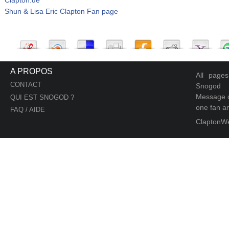
Shun & Lisa Eric Clapton Fan page
A PROPOS
All page
CONTACT
Snogod
Message d
QUI EST SNOGOD ?
one fan an
FAQ / AIDE
ClaptonW