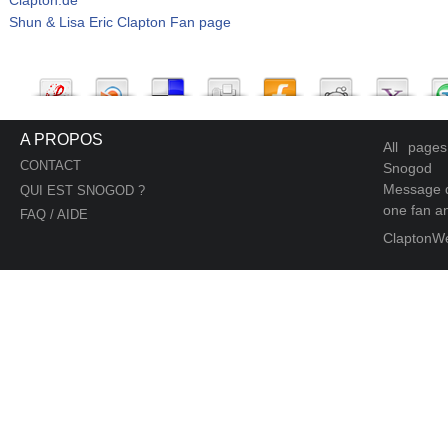
Shun & Lisa Eric Clapton Fan page
A PROPOS
All page
CONTACT
Snogod
Message d
QUI EST SNOGOD ?
one fan an
FAQ / AIDE
ClaptonW