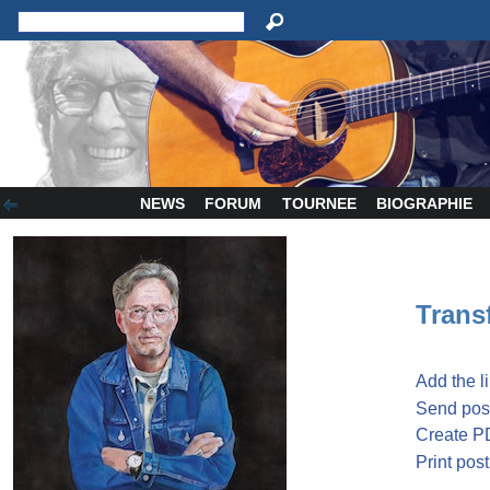
NEWS
FORUM
TOURNEE
BIOGRAPHIE
Transf
Add the l
Send post
Create P
Print post