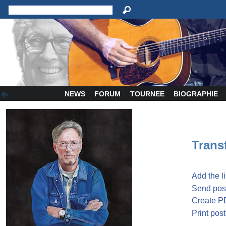
NEWS
FORUM
TOURNEE
BIOGRAPHIE
Transf
Add the l
Send post
Create P
Print post