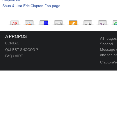
Shun & Lisa Eric Clapton Fan page
A PROPOS
All page
CONTACT
Snogod
Message d
QUI EST SNOGOD ?
one fan an
FAQ / AIDE
ClaptonW