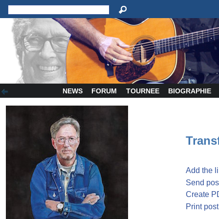
NEWS
FORUM
TOURNEE
BIOGRAPHIE
Transf
Add the l
Send post
Create P
Print post