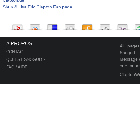
Shun & Lisa Eric Clapton Fan page
A PROPOS
All page
CONTACT
Snogod
Message d
QUI EST SNOGOD ?
one fan an
FAQ / AIDE
ClaptonW