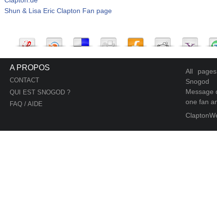
Shun & Lisa Eric Clapton Fan page
A PROPOS
All page
CONTACT
Snogod
Message d
QUI EST SNOGOD ?
one fan an
FAQ / AIDE
ClaptonW