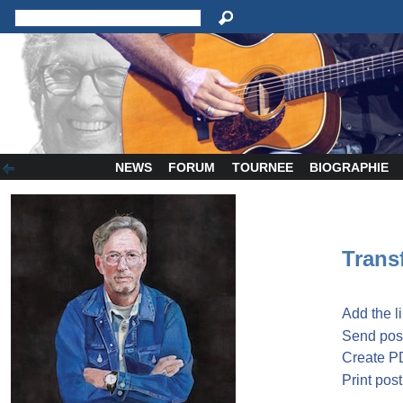
NEWS
FORUM
TOURNEE
BIOGRAPHIE
Transf
Add the l
Send post
Create P
Print post