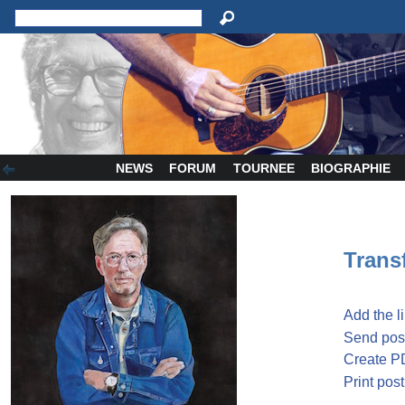
NEWS
FORUM
TOURNEE
BIOGRAPHIE
Transf
Add the l
Send post
Create P
Print post