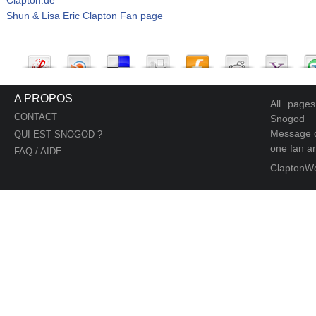
Shun & Lisa Eric Clapton Fan page
A PROPOS
All page
CONTACT
Snogod
Message d
QUI EST SNOGOD ?
one fan an
FAQ / AIDE
ClaptonW