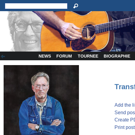
NEWS
FORUM
TOURNEE
BIOGRAPHIE
Transf
Add the l
Send post
Create P
Print post