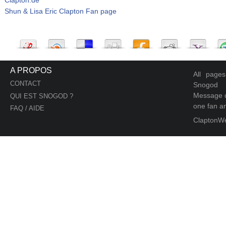
Shun & Lisa Eric Clapton Fan page
A PROPOS
All page
CONTACT
Snogod
Message d
QUI EST SNOGOD ?
one fan an
FAQ / AIDE
ClaptonW