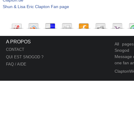
Shun & Lisa Eric Clapton Fan page
A PROPOS
All page
CONTACT
Snogod
Message d
QUI EST SNOGOD ?
one fan an
FAQ / AIDE
ClaptonW