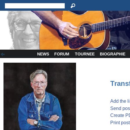
NEWS
FORUM
TOURNEE
BIOGRAPHIE
Transf
Add the l
Send post
Create P
Print post