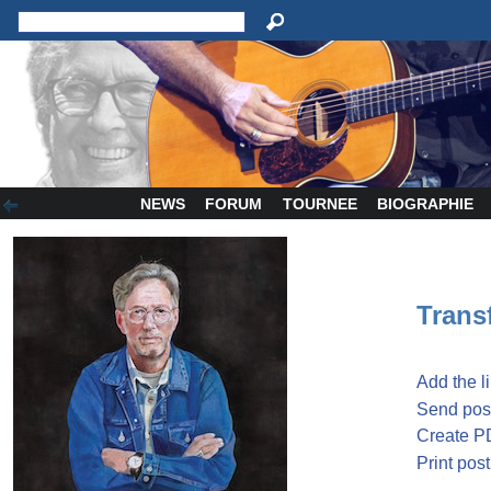
NEWS
FORUM
TOURNEE
BIOGRAPHIE
Transf
Add the l
Send post
Create P
Print post