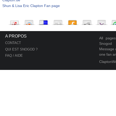
Shun & Lisa Eric Clapton Fan page
A PROPOS
All page
CONTACT
Snogod
Message d
QUI EST SNOGOD ?
one fan an
FAQ / AIDE
ClaptonW