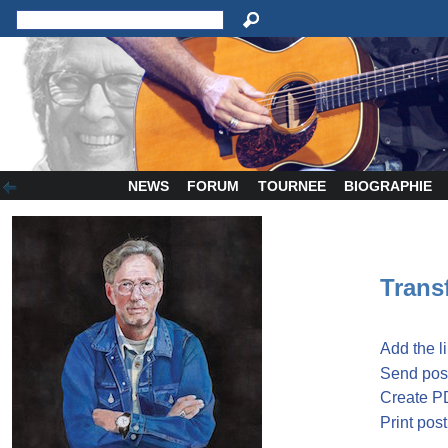
NEWS
FORUM
TOURNEE
BIOGRAPHIE
Transf
Add the l
Send post
Create P
Print post