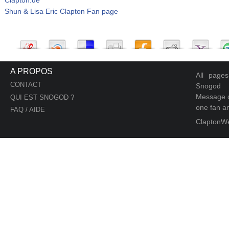
Shun & Lisa Eric Clapton Fan page
A PROPOS
All page
CONTACT
Snogod
Message d
QUI EST SNOGOD ?
one fan an
FAQ / AIDE
ClaptonW