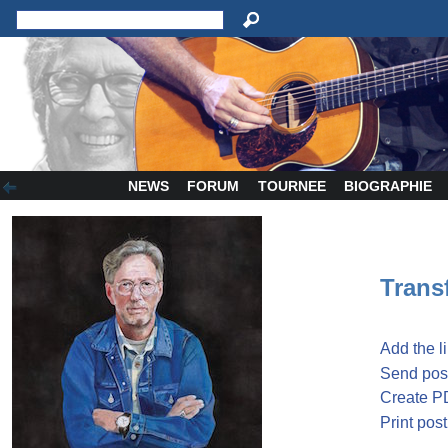
NEWS
FORUM
TOURNEE
BIOGRAPHIE
Transf
Add the l
Send post
Create P
Print post