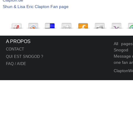
Shun & Lisa Eric Clapton Fan page
A PROPOS
All page
CONTACT
Snogod
Message d
QUI EST SNOGOD ?
one fan an
FAQ / AIDE
ClaptonW