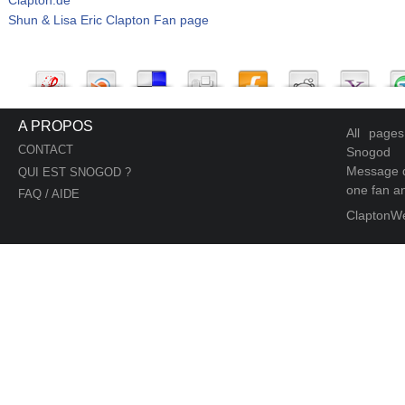
Shun & Lisa Eric Clapton Fan page
A PROPOS
All page
CONTACT
Snogod
Message d
QUI EST SNOGOD ?
one fan an
FAQ / AIDE
ClaptonW