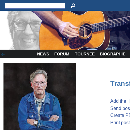
NEWS
FORUM
TOURNEE
BIOGRAPHIE
Transf
Add the l
Send post
Create P
Print post