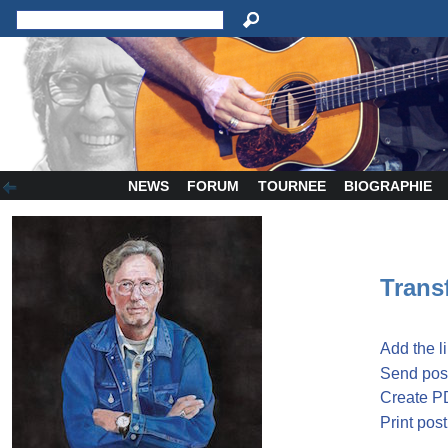
NEWS
FORUM
TOURNEE
BIOGRAPHIE
Transf
Add the l
Send post
Create P
Print post