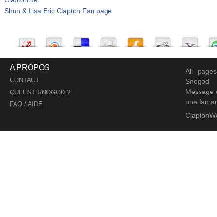
Shun & Lisa Eric Clapton Fan page
A PROPOS
All page
CONTACT
Snogod
Message d
QUI EST SNOGOD ?
one fan an
FAQ / AIDE
ClaptonW