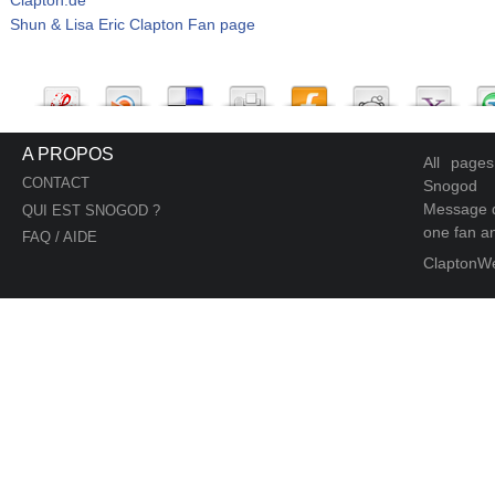
Shun & Lisa Eric Clapton Fan page
A PROPOS
All page
CONTACT
Snogod
Message d
QUI EST SNOGOD ?
one fan an
FAQ / AIDE
ClaptonW