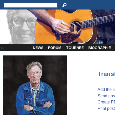
NEWS
FORUM
TOURNEE
BIOGRAPHIE
Transf
Add the l
Send post
Create P
Print post