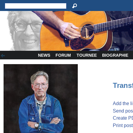
NEWS
FORUM
TOURNEE
BIOGRAPHIE
Transf
Add the l
Send post
Create P
Print post