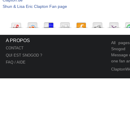
Shun & Lisa Eric Clapton Fan page
A PROPOS
All page
CONTACT
Snogod
Message d
QUI EST SNOGOD ?
one fan an
FAQ / AIDE
ClaptonW