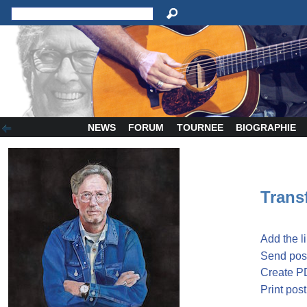
NEWS
FORUM
TOURNEE
BIOGRAPHIE
Transf
Add the l
Send post
Create P
Print post