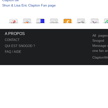
Shun & Lisa Eric Clapton Fan page
A PROPOS
All page
CONTACT
Snogod
Message d
QUI EST SNOGOD ?
one fan an
FAQ / AIDE
ClaptonW