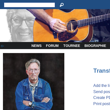
NEWS
FORUM
TOURNEE
BIOGRAPHIE
Transf
Add the l
Send post
Create P
Print post