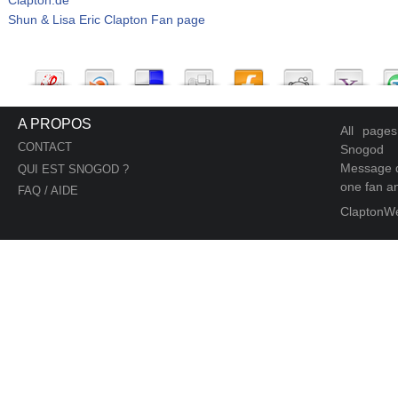
Shun & Lisa Eric Clapton Fan page
A PROPOS
All page
CONTACT
Snogod
Message d
QUI EST SNOGOD ?
one fan an
FAQ / AIDE
ClaptonW