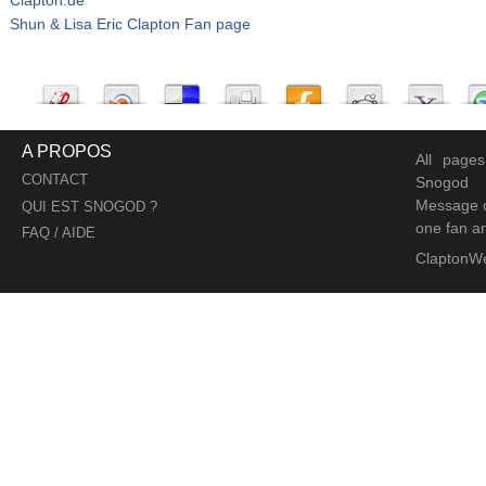
Shun & Lisa Eric Clapton Fan page
A PROPOS
All page
CONTACT
Snogod
Message d
QUI EST SNOGOD ?
one fan an
FAQ / AIDE
ClaptonW