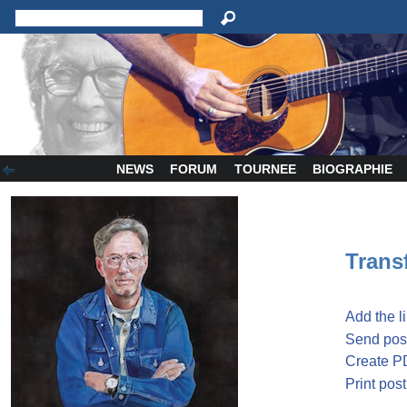
NEWS
FORUM
TOURNEE
BIOGRAPHIE
Transf
Add the l
Send post
Create P
Print post