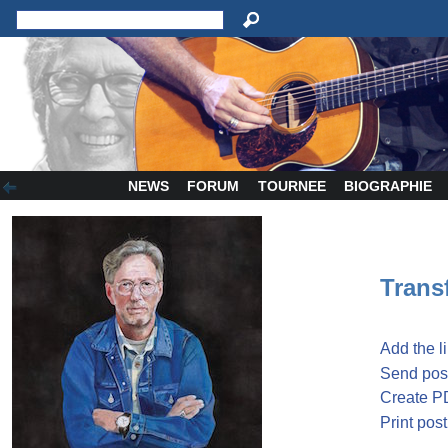
NEWS
FORUM
TOURNEE
BIOGRAPHIE
Transf
Add the l
Send post
Create P
Print post