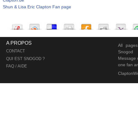
Shun & Lisa Eric Clapton Fan page
A PROPOS
All page
CONTACT
Snogod
Message d
QUI EST SNOGOD ?
one fan an
FAQ / AIDE
ClaptonW